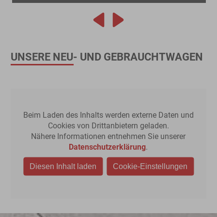
n 109 g/km; CO2-Klasse: C Jetzt anrufen und
lassen Komb
lassen hier weiter informieren 1 Ein
Energieverbr
ndliches Kilometerleasingangebot (Bonität
116g/km; CO2-Klasse: D
esetzt) der Stellantis Bank SA Niederlassung
Kilometerlea
land, Siemensstraße…
Stellantis B
UNSERE NEU- UND GEBRAUCHTWAGEN
Beim Laden des Inhalts werden externe Daten und
Cookies von Drittanbietern geladen.
Nähere Informationen entnehmen Sie unserer
Datenschutzerklärung
.
Diesen Inhalt laden
Cookie-Einstellungen