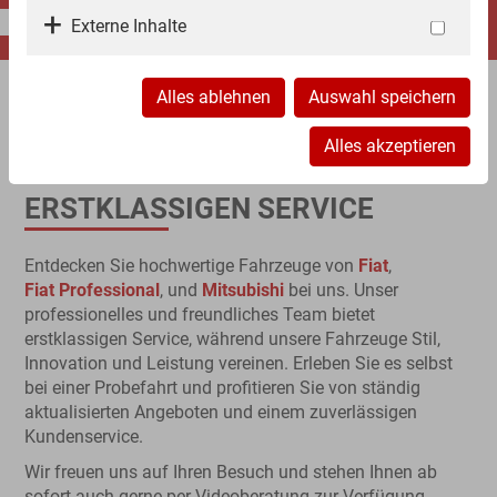
FÜR DIE AUTOMOBILE WELT.
Externe Inhalte
Alles ablehnen
Auswahl speichern
IHR PROFI FÜR HOCHWERTIGE
Alles akzeptieren
FAHRZEUGE UND
ERSTKLASSIGEN SERVICE
Entdecken Sie hochwertige Fahrzeuge von
Fiat
,
Fiat Professional
, und
Mitsubishi
bei uns. Unser
professionelles und freundliches Team bietet
erstklassigen Service, während unsere Fahrzeuge Stil,
Innovation und Leistung vereinen. Erleben Sie es selbst
bei einer Probefahrt und profitieren Sie von ständig
aktualisierten Angeboten und einem zuverlässigen
Kundenservice.
Wir freuen uns auf Ihren Besuch und stehen Ihnen ab
sofort auch gerne per Videoberatung zur Verfügung