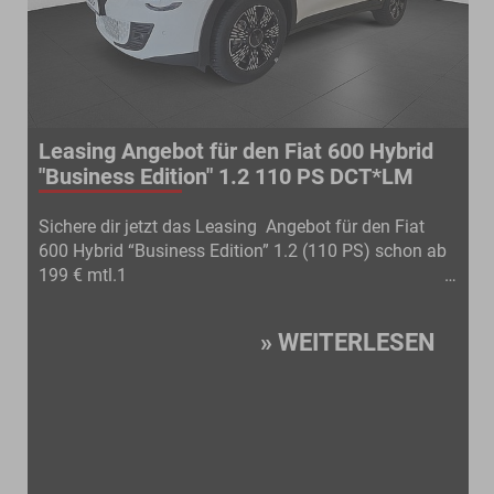
g Angebot für den Fiat 600 Hybrid
Leasingan
ness Edition" 1.2 110 PS DCT*LM
Hybrid eD
dir jetzt das Leasing Angebot für den Fiat
Sichere dir j
rid “Business Edition” 1.2 (110 PS) schon ab
den Grande 
99 € mtl.1
Edition” s
» WEITERLESEN
ngbeispiel Barpreis : 27.990
rführungskosten : 1.190 €1
Leasingbeisp
sonderzahlung : 0 €1Gesamtfahrleistung:
€1Überfüh
00 km1 Laufzeit: 36
Leasingsond
onate1 36
10.000
aten à : 199 €1 Kombinierte Werte gem.
Mo
raftstoffverbrauch 4,8 l/100 km; CO2-
Monatsraten 