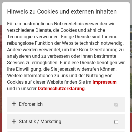
Hinweis zu Cookies und externen Inhalten
Für ein bestmögliches Nutzererlebnis verwenden wir
verschiedene Dienste, die Cookies und ähnliche
Technologien verwenden. Einige Dienste sind für eine
W
ir s
u
c
h
e
n
ic
h
reibungslose Funktion der Website technisch notwendig.
d
!
Andere werden verwendet, um Ihre Benutzererfahrung zu
analysieren und zu verbessern oder Ihnen bestimmte
Services zu ermöglichen. Für diese Dienste benötigen wir
Ihre Einwilligung, die Sie jederzeit widerrufen können.
Weitere Informationen zu uns und der Nutzung von
Cookies auf dieser Website finden Sie im
Impressum
und in unserer
Datenschutzerklärung
.
Erforderlich
Professionelle Abwicklung,
Statistik / Marketing
Qualität und Leidenschaft